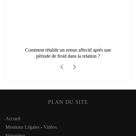
Comment rétablir un retour affectif après une
Com
période de froid dans la relation ?
PLAN DU SITE
Accueil
Mentions Légales
-
Vidéos
Streaming