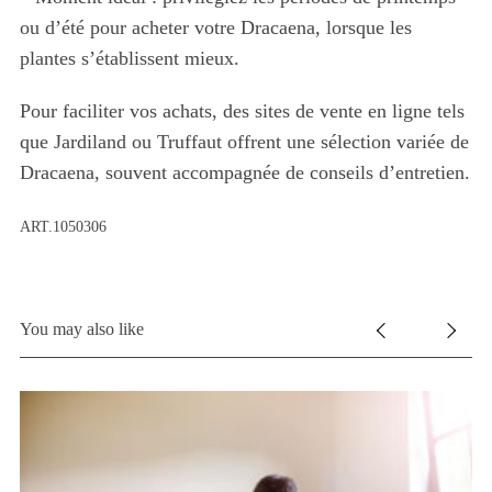
ou d’été pour acheter votre Dracaena, lorsque les
S
plantes s’établissent mieux.
e
a
Pour faciliter vos achats, des sites de vente en ligne tels
r
c
que Jardiland ou Truffaut offrent une sélection variée de
h
Dracaena, souvent accompagnée de conseils d’entretien.
f
o
ART.1050306
r
:
You may also like