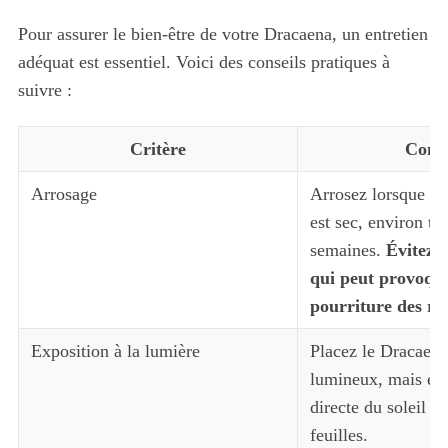
Pour assurer le bien-être de votre Dracaena, un entretien
adéquat est essentiel. Voici des conseils pratiques à
suivre :
Critère
Conse
Arrosage
Arrosez lorsque le
est sec, environ to
semaines.
Évitez l
qui peut provoque
pourriture des ra
Exposition à la lumière
Placez le Dracaena
lumineux, mais évi
directe du soleil qu
feuilles.