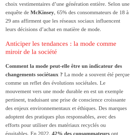
choix vestimentaires d’une génération entière. Selon une
enquête de
McKinsey
, 65% des consommateurs de 18 à
29 ans affirment que les réseaux sociaux influencent
leurs décisions d’achat en matière de mode.
S
e
Anticiper les tendances : la mode comme
a
r
miroir de la société
c
h
Comment la mode peut-elle être un indicateur des
f
changements sociétaux ?
La mode a souvent été perçue
o
comme un reflet des évolutions sociétales. Le
r
:
mouvement vers une mode durable en est un exemple
pertinent, traduisant une prise de conscience croissante
des enjeux environnementaux et éthiques. Des marques
adoptent des pratiques plus responsables, avec des
efforts pour utiliser des matériaux recyclés ou
équitables. En 2022,
42% des consommateurs
ont