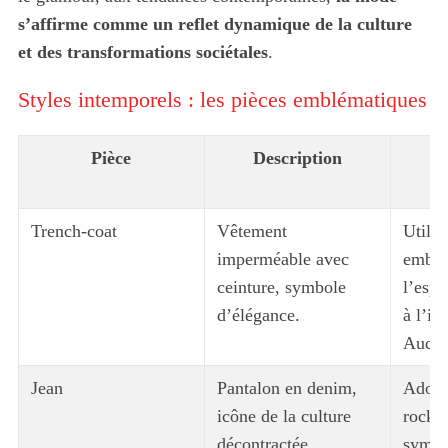
s’affirme comme un reflet dynamique de la culture
et des transformations sociétales
.
Styles intemporels : les pièces emblématiques
Pièce
Description
I
Trench-coat
Vêtement
Utilis
imperméable avec
emblé
ceinture, symbole
l’esp
d’élégance.
à l’i
Audre
Jean
Pantalon en denim,
Adopt
icône de la culture
rocker
décontractée.
symbol