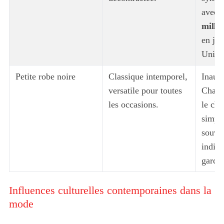
avec 
millia
en jea
Unis 
Petite robe noire
Classique intemporel,
Inaug
versatile pour toutes
Chanel
les occasions.
le chi
simpli
souve
indisp
garde
Influences culturelles contemporaines dans la
mode