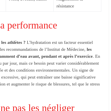
résistance
 la performance
les athlètes ?
L’hydratation est un facteur essentiel
 les recommandations de l’Institut de Médecine,
les
samment d’eau avant, pendant et après l’exercice
. En
eau par jour, mais ce besoin peut varier considérablement
rée et des conditions environnementales. Un signe de
urmandes à ne
Les 7 meilleures terrasses à Paris
quer
pour l’été 2026
f excessive, qui peut entraîner une baisse significative
n et augmenter le risque de blessures, tel que le stress
ne pas les négliger