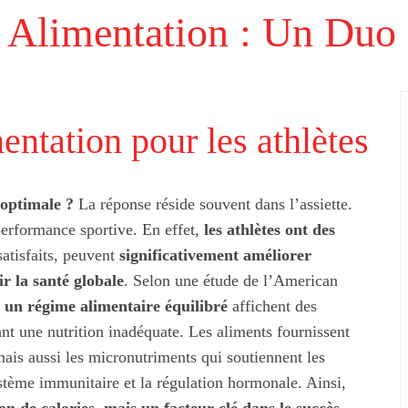
t Alimentation : Un Duo
entation pour les athlètes
 optimale ?
La réponse réside souvent dans l’assiette.
performance sportive. En effet,
les athlètes ont des
satisfaits, peuvent
significativement améliorer
ir la santé globale
. Selon une étude de l’American
t un régime alimentaire équilibré
affichent des
t une nutrition inadéquate. Les aliments fournissent
ais aussi les micronutriments qui soutiennent les
performance
Innovations technologiques sport
système immunitaire et la régulation hormonale. Ainsi,
urellement
plein air 2026 : les vraies