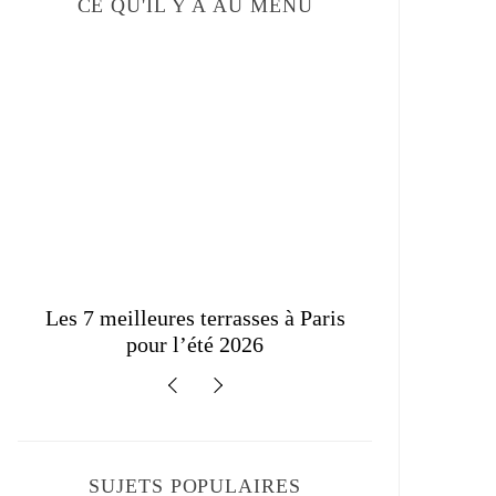
CE QU'IL Y À AU MENU
Recette gaspacho maison original
Les tenda
: le vrai goût de l’été 2026
SUJETS POPULAIRES