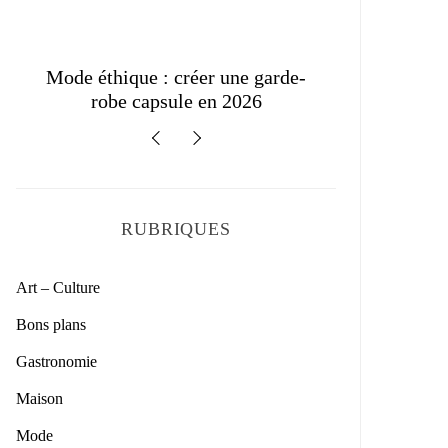
Style lin naturel tenue casual été
Couleurs
2026 homme femme
RUBRIQUES
Art – Culture
Bons plans
Gastronomie
Maison
Mode