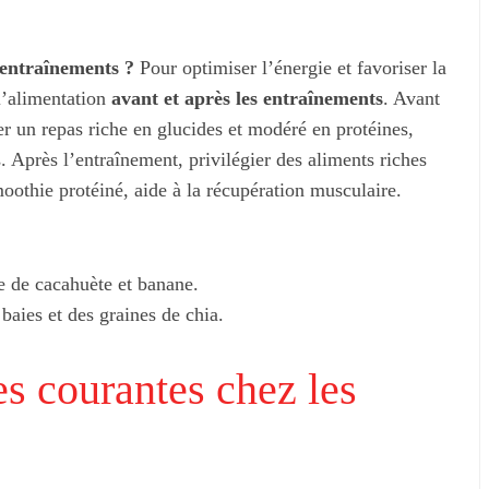
entraînements ?
Pour optimiser l’énergie et favoriser la
son : mode et
Mode éthique : créer une garde-
 l’alimentation
avant et après les entraînements
. Avant
ions
robe capsule en 2026
 un repas riche en glucides et modéré en protéines,
 Après l’entraînement, privilégier des aliments riches
othie protéiné, aide à la récupération musculaire.
e de cacahuète et banane.
baies et des graines de chia.
es courantes chez les