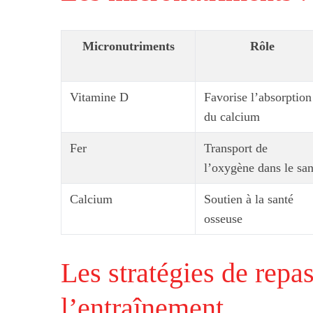
Micronutriments
Rôle
S
e
Vitamine D
Favorise l’absorption
a
du calcium
r
c
Fer
Transport de
h
f
l’oxygène dans le sa
o
r
Calcium
Soutien à la santé
:
osseuse
Les stratégies de repas
l’entraînement