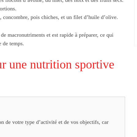
flocons d’avoine, du miel, des noix et des fruits secs.
r ses dépenses
Les meilleures tablettes (2026)
ortions.
ux offres de
 concombre, pois chiches, et un filet d’huile d’olive.
nage
 de macronutriments et est rapide à préparer, ce qui
e de temps.
r une nutrition sportive
n de votre type d’activité et de vos objectifs, car