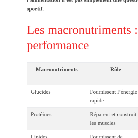
l’alimentation n’est pas simplement une questio
sportif
.
Les macronutriments : 
performance
Macronutriments
Rôle
Glucides
Fournissent l’énergie
rapide
Protéines
Réparent et construit
les muscles
Lipides
Fournissent de