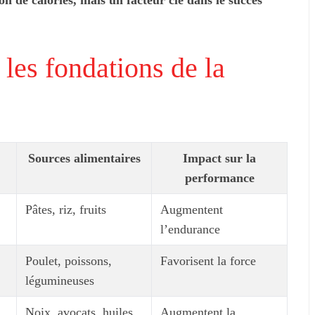
n de calories, mais un facteur clé dans le succès
révolutions
les fondations de la
Sources alimentaires
Impact sur la
performance
Pâtes, riz, fruits
Augmentent
l’endurance
Poulet, poissons,
Favorisent la force
légumineuses
Noix, avocats, huiles
Augmentent la