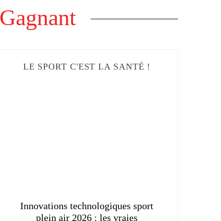
 Gagnant
LE SPORT C'EST LA SANTÉ !
Comment intégrer le sport dans
Boostez
son quotidien
sport